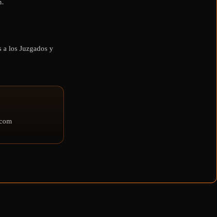
n.
s a los Juzgados y
.com