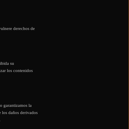
 vulnere derechos de
ibida su
izar los contenidos
no garantizamos la
e los daños derivados
.