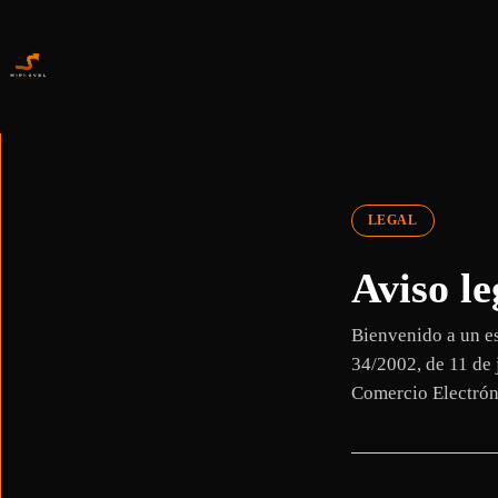
Saltar
al
Aviso Legal
contenido
Mirkevel
5 de febrero de 2024
Legal
LEGAL
Aviso le
Bienvenido a un es
34/2002, de 11 de 
Comercio Electróni