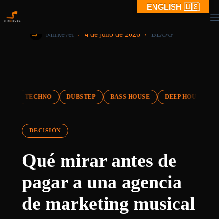
Saltar
ENGLISH 🇺🇸
al
¿Cuándo pagar promoción para tu música?
contenido
Mirkevel
4 de julio de 2026
BLOG
TECHNO
DUBSTEP
BASS HOUSE
DEEP HOUSE
DR
DECISIÓN
Qué mirar antes de
pagar a una agencia
de marketing musical